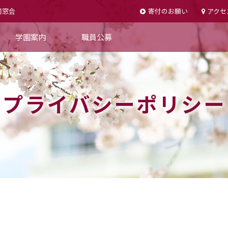
同窓会
寄付のお願い
アクセ
学園案内
職員公募
教育理念・ 校歌
理事長あいさつ
プライバシーポリシー
沿革