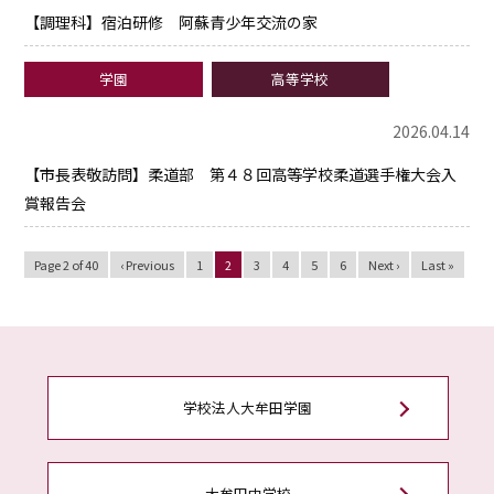
【調理科】宿泊研修 阿蘇青少年交流の家
学園
高等学校
2026.04.14
【市長表敬訪問】柔道部 第４８回高等学校柔道選手権大会入
賞報告会
Page 2 of 40
‹ Previous
1
2
3
4
5
6
Next ›
Last »
学校法人大牟田学園
大牟田中学校