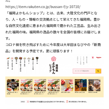
た。
https://item.rakuten.co.jp/bussan-f/y-10710/
「福岡よかもんショップ」とは、古来、大陸文化の門戸とな
り、人・もの・情報の交流拠点として栄えてきた福岡県。豊か
な自然文化遺産に恵まれた福岡県で磨かれた工芸品、生み出さ
れた福岡の味。福岡県の逸品の数々を全国の皆様にお届けしま
す。
コロナ禍を吹き飛ばすために今年度は大牟田まなびやの「新商
品」を開発する予定です。更に頑張ります！