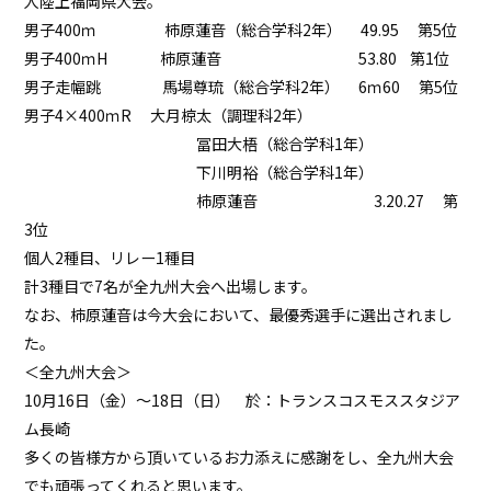
人陸上福岡県大会。
男子400ｍ 柿原蓮音（総合学科2年） 49.95 第5位
男子400ｍH 柿原蓮音 53.80 第1位
男子走幅跳 馬場尊琉（総合学科2年） 6ｍ60 第5位
男子4×400ｍR 大月椋太（調理科2年）
冨田大梧（総合学科1年）
下川明裕（総合学科1年）
柿原蓮音 3.20.27 第
3位
個人2種目、リレー1種目
計3種目で7名が全九州大会へ出場します。
なお、柿原蓮音は今大会において、最優秀選手に選出されまし
た。
＜全九州大会＞
10月16日（金）～18日（日） 於：トランスコスモススタジア
ム長崎
多くの皆様方から頂いているお力添えに感謝をし、全九州大会
でも頑張ってくれると思います。