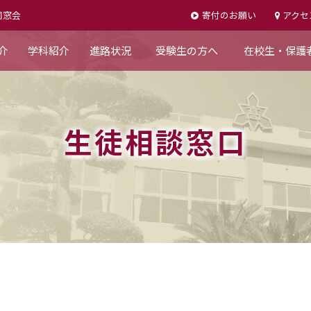
同窓会
寄付のお願い
アクセ
介
学科紹介
進路状況
受験生の方へ
在校生・保護
あいさつ
普通科
会活動
総合学科
生徒相談窓口
動
工業科
行事
調理科
案内図
紹介
の熱中症予防・対応について